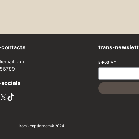
-contacts
trans-newslett
@email.com
E-POSTA
*
56789
-socials
X
TikTok
komikcapsler.com
© 2024