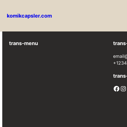
komikcapsler.com
İçeriğe
geç
trans-menu
trans
email
+1234
trans
Facebook
Instagram